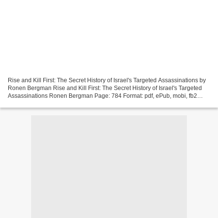
Rise and Kill First: The Secret History of Israel's Targeted Assassinations by
Ronen Bergman Rise and Kill First: The Secret History of Israel's Targeted
Assassinations Ronen Bergman Page: 784 Format: pdf, ePub, mobi, fb2
ISBN: 9780812982114 Publisher:...