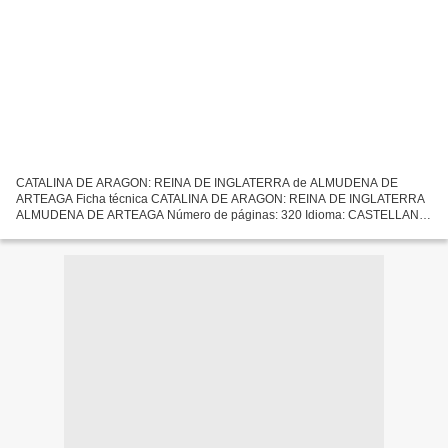
CATALINA DE ARAGON: REINA DE INGLATERRA de ALMUDENA DE
ARTEAGA Ficha técnica CATALINA DE ARAGON: REINA DE INGLATERRA
ALMUDENA DE ARTEAGA Número de páginas: 320 Idioma: CASTELLANO
Formatos: Pdf, ePub, MOBI, FB2 ISBN: 9788497349000 Editorial: LA
ESFERA...