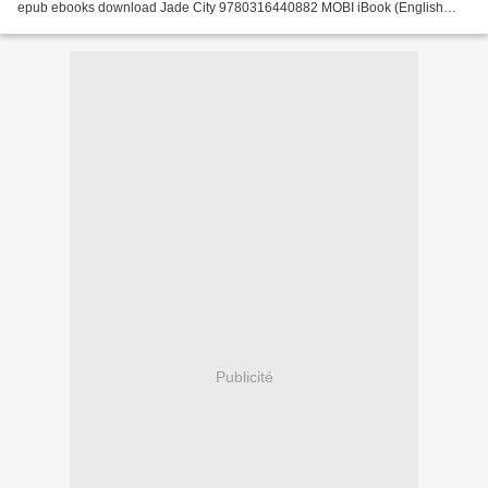
epub ebooks download Jade City 9780316440882 MOBI iBook (English
literature) by Fonda Lee Jade City, British Columbia...
Publicité