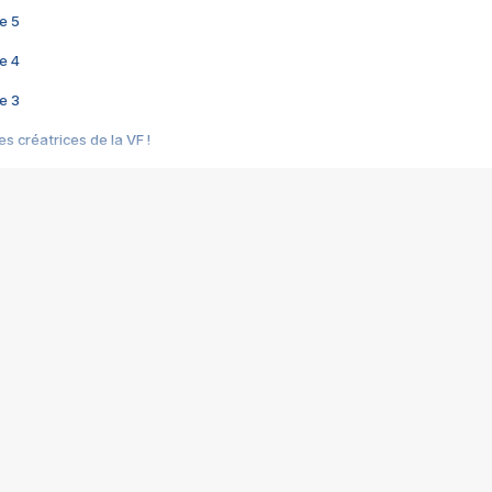
e 5
e 4
e 3
s créatrices de la VF !
e 2
e 1
e Mektoub My Love arrive enfin ! Rencontre avec Shaïn Boumedine et Sal
i : après Toni en famille
elle réalise le bouleversant Dites lui que je l'aime
ais ! Rencontre autour de Vie privée de Rebecca Zlotowski
 de Marguerite, Grave... Rencontre avec Ella Rumpf
 Les Rêveurs, un film intime sur la santé mentale