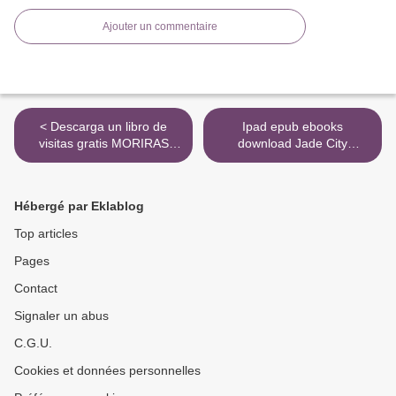
Ajouter un commentaire
< Descarga un libro de
Ipad epub ebooks
visitas gratis MORIRAS
download Jade City
MAÑANA (CONTIENE: EL
9780316440882 MOBI
ESCRITOR SALE A
iBook (English literature) by
MATAR; EL MISTERIO D E
Fonda Lee >
Hébergé par Eklablog
ALMA ROSSI; ESCUPIRAN
SOBRE MI TUMBA)
Top articles
Pages
Contact
Signaler un abus
C.G.U.
Cookies et données personnelles