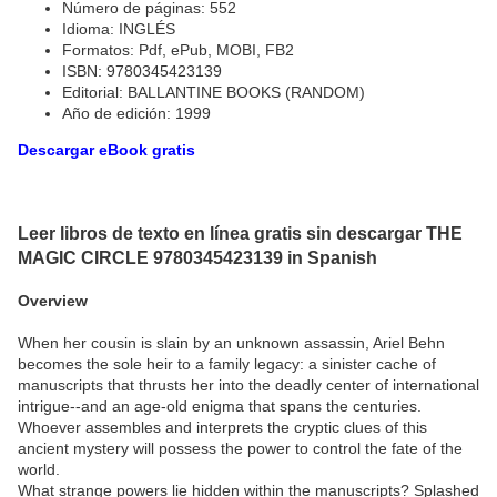
Número de páginas: 552
Idioma: INGLÉS
Formatos: Pdf, ePub, MOBI, FB2
ISBN: 9780345423139
Editorial: BALLANTINE BOOKS (RANDOM)
Año de edición: 1999
Descargar eBook gratis
Leer libros de texto en línea gratis sin descargar THE
MAGIC CIRCLE 9780345423139 in Spanish
Overview
When her cousin is slain by an unknown assassin, Ariel Behn
becomes the sole heir to a family legacy: a sinister cache of
manuscripts that thrusts her into the deadly center of international
intrigue--and an age-old enigma that spans the centuries.
Whoever assembles and interprets the cryptic clues of this
ancient mystery will possess the power to control the fate of the
world.
What strange powers lie hidden within the manuscripts? Splashed