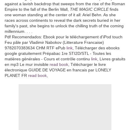
against a lavish backdrop that sweeps from the rise of the Roman
Empire to the fall of the Berlin Wall,
THE MAGIC CIRCLE
finds
one woman standing at the center of it all: Ariel Behn. As she
races across continents to reveal the dark secrets buried in her
family's past, she begins to unlock the chilling truth of the coming
millennium. . . .
Pdf Recomendados: Ebook pour le téléchargement d'iPod touch
Feu pâle par Vladimir Nabokov (Litterature Francaise)
9782070383634 CHM RTF ePub
link
, Télécharger des ebooks
google gratuitement Prépabac 1re STI2D/STL - Toutes les
matières générales - Cours et contrôle continu
link
, Livres gratuits
en mp3 Le mur invisible
read book
, Télécharger le livre
électronique GUIDE DE VOYAGE en francais par LONELY
PLANET FR
read book
,