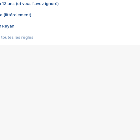
 a 13 ans (et vous l'avez ignoré)
e (littéralement)
im Rayan
 toutes les règles
s les jeux vidéo
us choquant de Rockstar ? - Le scandale BULLY
e plus moche de Steam
du RÊVE tourne au CAUCHEMAR
pendant 8 heures
it… à tort
umiliés par un jeu vidéo
ire - Final Fantasy 8
ti un empire - Age of Empires