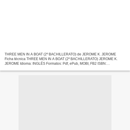
THREE MEN IN A BOAT (2º BACHILLERATO) de JEROME K. JEROME
Ficha técnica THREE MEN IN A BOAT (2º BACHILLERATO) JEROME K.
JEROME Idioma: INGLÉS Formatos: Pdf, ePub, MOBI, FB2 ISBN:
9789963481767 Editorial: BURLINGTON BOOKS Año de edición: 2010
Descargar...