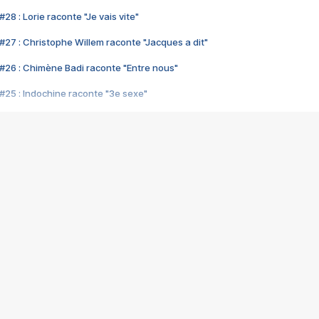
28 : Lorie raconte "Je vais vite"
#27 : Christophe Willem raconte "Jacques a dit"
#26 : Chimène Badi raconte "Entre nous"
#25 : Indochine raconte "3e sexe"
#24 : Zaho raconte "C'est chelou"
#23 : Patrick Bruel raconte "Au café des délices"
#22 : Kyo raconte "Le chemin"
#21 : Nolwenn Leroy raconte "Cassé"
#20 : Patrick Hernandez raconte "Born to be alive"
#19 : Lorie raconte "Près de moi"
#18 : Michael Jones raconte "A nos actes manqués" (avec Jean-Jacque
#17 : Khaled raconte "Aïcha"