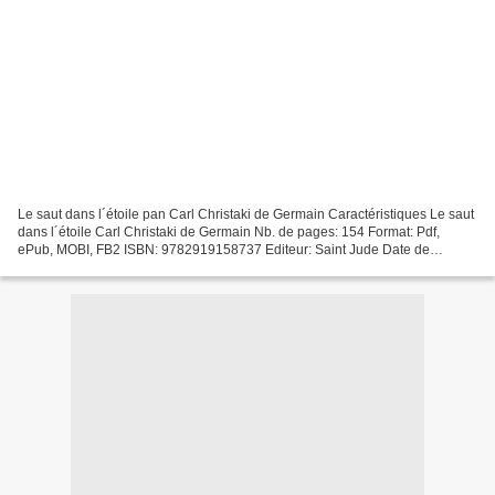
Le saut dans l´étoile pan Carl Christaki de Germain Caractéristiques Le saut
dans l´étoile Carl Christaki de Germain Nb. de pages: 154 Format: Pdf,
ePub, MOBI, FB2 ISBN: 9782919158737 Editeur: Saint Jude Date de
parution: 2019 Télécharger eBook gratuit...