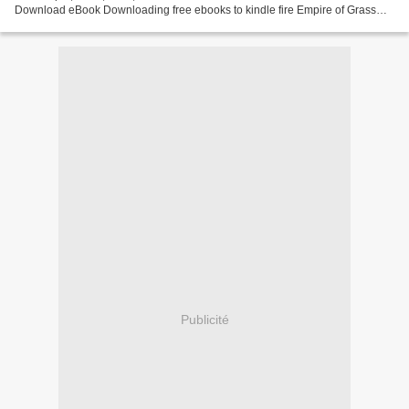
Download eBook Downloading free ebooks to kindle fire Empire of Grass
PDF FB2 9780756410629 by Tad Williams Set in Williams'...
Publicité