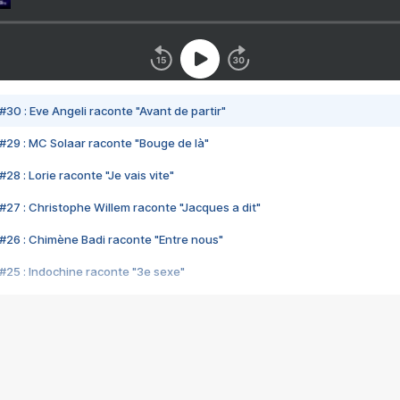
#30 : Eve Angeli raconte "Avant de partir"
#29 : MC Solaar raconte "Bouge de là"
28 : Lorie raconte "Je vais vite"
#27 : Christophe Willem raconte "Jacques a dit"
#26 : Chimène Badi raconte "Entre nous"
#25 : Indochine raconte "3e sexe"
#24 : Zaho raconte "C'est chelou"
#23 : Patrick Bruel raconte "Au café des délices"
#22 : Kyo raconte "Le chemin"