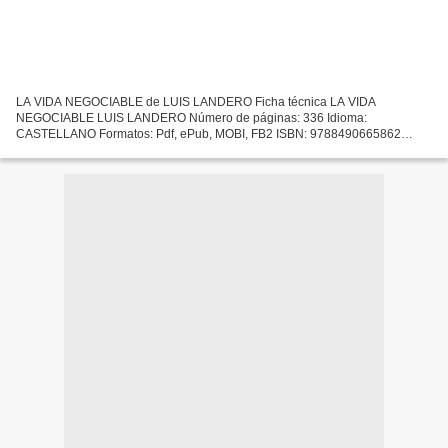
LA VIDA NEGOCIABLE de LUIS LANDERO Ficha técnica LA VIDA
NEGOCIABLE LUIS LANDERO Número de páginas: 336 Idioma:
CASTELLANO Formatos: Pdf, ePub, MOBI, FB2 ISBN: 9788490665862
Editorial: TUSQUETS EDITORES Año de edición: 2018 Descargar eBook
gratis Descarga...