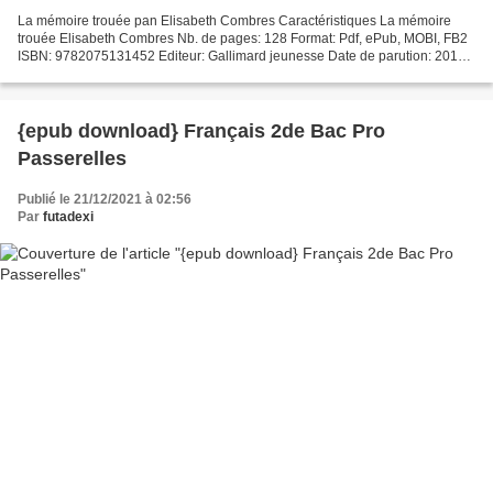
La mémoire trouée pan Elisabeth Combres Caractéristiques La mémoire
trouée Elisabeth Combres Nb. de pages: 128 Format: Pdf, ePub, MOBI, FB2
ISBN: 9782075131452 Editeur: Gallimard jeunesse Date de parution: 2019
Télécharger eBook gratuit Ipad télécharger...
{epub download} Français 2de Bac Pro
Passerelles
Publié le 21/12/2021 à 02:56
Par
futadexi