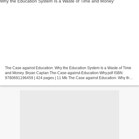
The Case against Education: Why the Education System Is a Waste of Time
and Money. Bryan Caplan The-Case-against-Education-Why.pdf ISBN:
9780691196459 | 424 pages | 11 Mb The Case against Education: Why the
Education System Is a Waste of Time and Money...