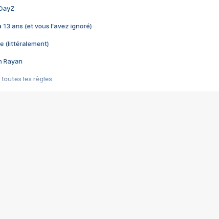
 DayZ
 a 13 ans (et vous l'avez ignoré)
e (littéralement)
im Rayan
 toutes les règles
s les jeux vidéo
us choquant de Rockstar ? - Le scandale BULLY
e plus moche de Steam
du RÊVE tourne au CAUCHEMAR
pendant 8 heures
it… à tort
umiliés par un jeu vidéo