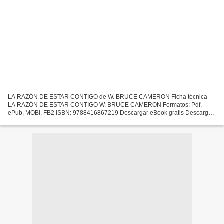
LA RAZÓN DE ESTAR CONTIGO de W. BRUCE CAMERON Ficha técnica
LA RAZÓN DE ESTAR CONTIGO W. BRUCE CAMERON Formatos: Pdf,
ePub, MOBI, FB2 ISBN: 9788416867219 Descargar eBook gratis Descargar
mp3 gratis LA RAZÓN DE ESTAR CONTIGO en español de W. BRUCE
CAMERON...