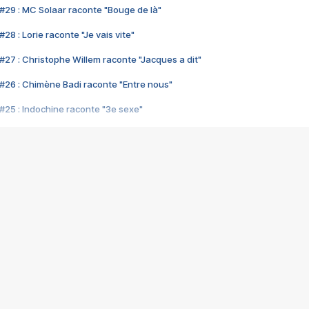
#29 : MC Solaar raconte "Bouge de là"
28 : Lorie raconte "Je vais vite"
#27 : Christophe Willem raconte "Jacques a dit"
#26 : Chimène Badi raconte "Entre nous"
#25 : Indochine raconte "3e sexe"
#24 : Zaho raconte "C'est chelou"
#23 : Patrick Bruel raconte "Au café des délices"
#22 : Kyo raconte "Le chemin"
#21 : Nolwenn Leroy raconte "Cassé"
#20 : Patrick Hernandez raconte "Born to be alive"
#19 : Lorie raconte "Près de moi"
#18 : Michael Jones raconte "A nos actes manqués" (avec Jean-Jacque
#17 : Khaled raconte "Aïcha"