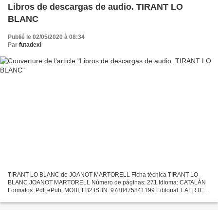
Libros de descargas de audio. TIRANT LO
BLANC
Publié le 02/05/2020 à 08:34
Par
futadexi
TIRANT LO BLANC de JOANOT MARTORELL Ficha técnica TIRANT LO
BLANC JOANOT MARTORELL Número de páginas: 271 Idioma: CATALÁN
Formatos: Pdf, ePub, MOBI, FB2 ISBN: 9788475841199 Editorial: LAERTES
Año de edición: 1989 Descargar eBook gratis Libros de descargas...