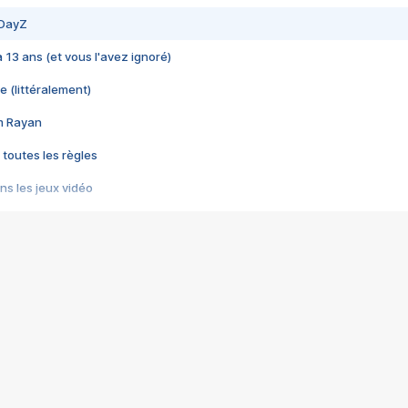
 DayZ
 a 13 ans (et vous l'avez ignoré)
e (littéralement)
im Rayan
 toutes les règles
s les jeux vidéo
us choquant de Rockstar ? - Le scandale BULLY
e plus moche de Steam
du RÊVE tourne au CAUCHEMAR
pendant 8 heures
it… à tort
umiliés par un jeu vidéo