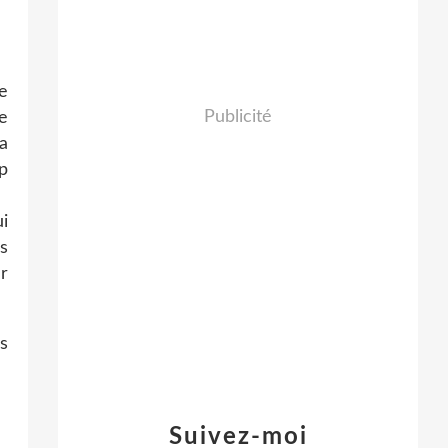
e
Publicité
e
a
p
i
us
r
s
Suivez-moi