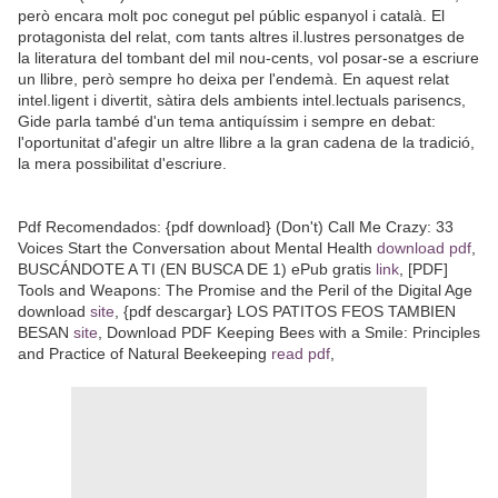
però encara molt poc conegut pel públic espanyol i català. El
protagonista del relat, com tants altres il.lustres personatges de
la literatura del tombant del mil nou-cents, vol posar-se a escriure
un llibre, però sempre ho deixa per l'endemà. En aquest relat
intel.ligent i divertit, sàtira dels ambients intel.lectuals parisencs,
Gide parla també d'un tema antiquíssim i sempre en debat:
l'oportunitat d'afegir un altre llibre a la gran cadena de la tradició,
la mera possibilitat d'escriure.
Pdf Recomendados: {pdf download} (Don't) Call Me Crazy: 33
Voices Start the Conversation about Mental Health
download pdf
,
BUSCÁNDOTE A TI (EN BUSCA DE 1) ePub gratis
link
, [PDF]
Tools and Weapons: The Promise and the Peril of the Digital Age
download
site
, {pdf descargar} LOS PATITOS FEOS TAMBIEN
BESAN
site
, Download PDF Keeping Bees with a Smile: Principles
and Practice of Natural Beekeeping
read pdf
,