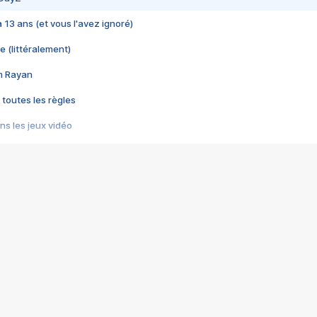
 a 13 ans (et vous l'avez ignoré)
e (littéralement)
im Rayan
 toutes les règles
s les jeux vidéo
us choquant de Rockstar ? - Le scandale BULLY
e plus moche de Steam
du RÊVE tourne au CAUCHEMAR
pendant 8 heures
it… à tort
umiliés par un jeu vidéo
ire - Final Fantasy 8