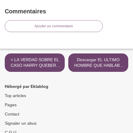
Commentaires
Ajouter un commentaire
< LA VERDAD SOBRE EL
Descargar EL ULTIMO
CASO HARRY QUEBERT
HOMBRE QUE HABLABA
leer epub gratis
CATALAN CARLES
CASAJUANA Gratis - EPUB,
PDF y MOBI >
Hébergé par Eklablog
Top articles
Pages
Contact
Signaler un abus
C.G.U.