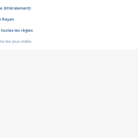
e (littéralement)
im Rayan
 toutes les règles
s les jeux vidéo
us choquant de Rockstar ? - Le scandale BULLY
e plus moche de Steam
du RÊVE tourne au CAUCHEMAR
pendant 8 heures
it… à tort
umiliés par un jeu vidéo
ire - Final Fantasy 8
ti un empire - Age of Empires