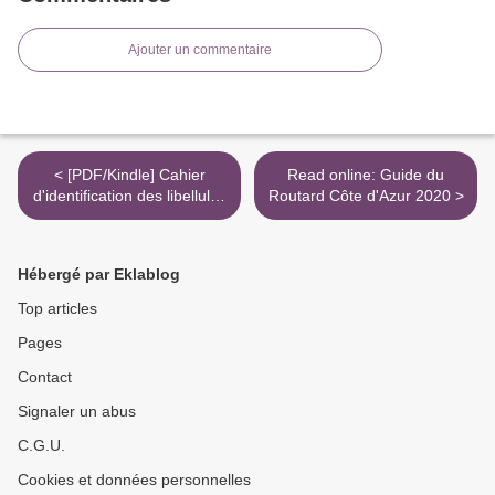
Ajouter un commentaire
< [PDF/Kindle] Cahier
Read online: Guide du
d'identification des libellules
Routard Côte d'Azur 2020 >
de France, Belgique,
Luxembourg et Suisse by
Jean-Pierre Boudot,
Hébergé par Eklablog
Guillaume Doucet, Daniel
Grand
Top articles
Pages
Contact
Signaler un abus
C.G.U.
Cookies et données personnelles