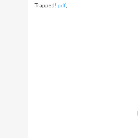
Trapped!
pdf
,