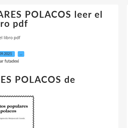
ES POLACOS leer el
bro pdf
 libro pdf
09.2021
…
ar futadexi
ES POLACOS de